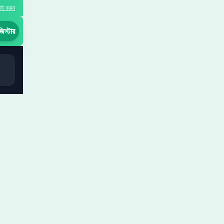
াই করুন
িস্টার