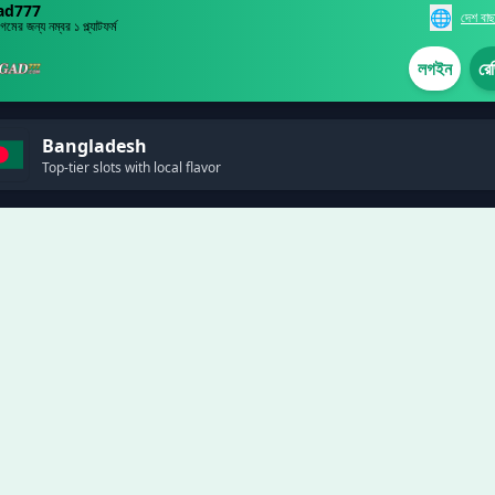
ad777
🌐
দেশ বাছ
েমের জন্য নম্বর ১ প্ল্যাটফর্ম
লগইন
রেজ
Bangladesh
Top-tier slots with local flavor